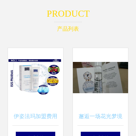
PRODUCT
产品列表
伊姿法玛加盟费用
邂逅一场花光梦境
全解析 总投资
玛亚科布雏菊梦境