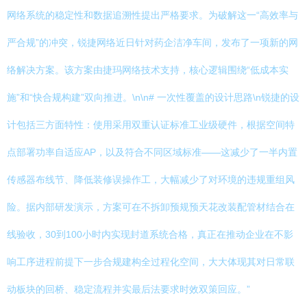
网络系统的稳定性和数据追溯性提出严格要求。为破解这一“高效率与
严合规”的冲突，锐捷网络近日针对药企洁净车间，发布了一项新的网
络解决方案。该方案由捷玛网络技术支持，核心逻辑围绕“低成本实
施”和“快合规构建”双向推进。\n\n# 一次性覆盖的设计思路\n锐捷的设
计包括三方面特性：使用采用双重认证标准工业级硬件，根据空间特
点部署功率自适应AP，以及符合不同区域标准——这减少了一半内置
传感器布线节、降低装修误操作工，大幅减少了对环境的违规重组风
险。据内部研发演示，方案可在不拆卸预规预天花改装配管材结合在
线验收，30到100小时内实现封道系统合格，真正在推动企业在不影
响工序进程前提下一步合规建构全过程化空间，大大体现其对日常联
动板块的回桥、稳定流程并实最后法要求时效双策回应。”